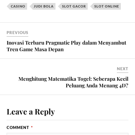
CASINO
JUDI BOLA
SLOT GACOR
SLOT ONLINE
PREVIOUS
Inovasi Terbaru Pragmatic Play dalam Menyambut
Tren Game Masa Depan
NEXT
Menghitung Matematika Togel: Seberapa Kecil
Peluang Anda Menang 4D?
Leave a Reply
COMMENT
*