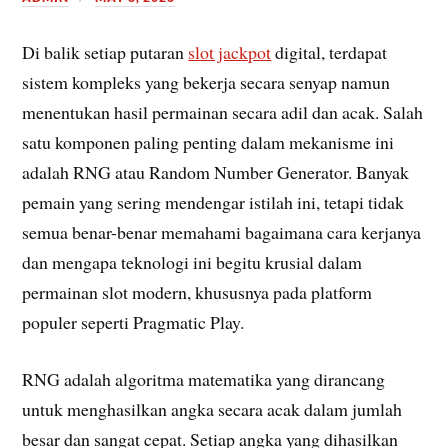
Di balik setiap putaran
slot jackpot
digital, terdapat
sistem kompleks yang bekerja secara senyap namun
menentukan hasil permainan secara adil dan acak. Salah
satu komponen paling penting dalam mekanisme ini
adalah RNG atau Random Number Generator. Banyak
pemain yang sering mendengar istilah ini, tetapi tidak
semua benar-benar memahami bagaimana cara kerjanya
dan mengapa teknologi ini begitu krusial dalam
permainan slot modern, khususnya pada platform
populer seperti Pragmatic Play.
RNG adalah algoritma matematika yang dirancang
untuk menghasilkan angka secara acak dalam jumlah
besar dan sangat cepat. Setiap angka yang dihasilkan