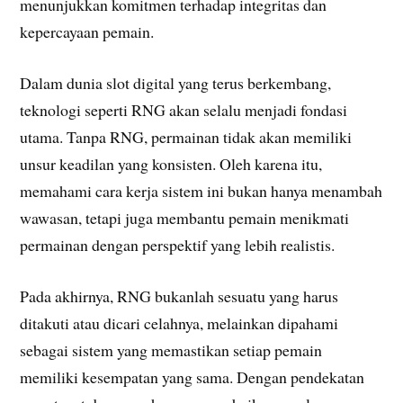
menunjukkan komitmen terhadap integritas dan
kepercayaan pemain.
Dalam dunia slot digital yang terus berkembang,
teknologi seperti RNG akan selalu menjadi fondasi
utama. Tanpa RNG, permainan tidak akan memiliki
unsur keadilan yang konsisten. Oleh karena itu,
memahami cara kerja sistem ini bukan hanya menambah
wawasan, tetapi juga membantu pemain menikmati
permainan dengan perspektif yang lebih realistis.
Pada akhirnya, RNG bukanlah sesuatu yang harus
ditakuti atau dicari celahnya, melainkan dipahami
sebagai sistem yang memastikan setiap pemain
memiliki kesempatan yang sama. Dengan pendekatan