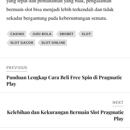
yang tepat dan pemahaman yang baik, pengalaman
bermain slot bisa menjadi lebih terkendali dan tidak
sekadar bergantung pada keberuntungan semata.
CASINO
JUDI BOLA
SBOBET
SLOT
SLOT GACOR
SLOT ONLINE
PREVIOUS
Panduan Lengkap Cara Beli Free Spin di Pragmatic
Play
NEXT
Kelebihan dan Kekurangan Bermain Slot Pragmatic
Play