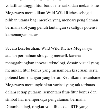
volatilitas tinggi, fitur bonus menarik, dan mekanisme
Megaways menjadikan Wild Wild Riches sebagai
pilihan utama bagi mereka yang mencari pengalaman
bermain slot yang penuh tantangan sekaligus potensi
kemenangan besar.
Secara keseluruhan, Wild Wild Riches Megaways
adalah permainan slot yang menarik karena
menggabungkan inovasi teknologi, desain visual yang
memikat, fitur bonus yang menambah keseruan, serta
potensi kemenangan yang besar. Keunikan mekanisme
Megaways memungkinkan variasi yang tak terbatas
dalam setiap putaran, sementara fitur-fitur bonus dan
simbol liar memperkaya pengalaman bermain.
Ditambah lagi, tingkat volatilitas dan RTP yang