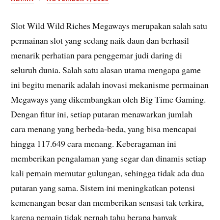
Slot Wild Wild Riches Megaways merupakan salah satu
permainan slot yang sedang naik daun dan berhasil
menarik perhatian para penggemar judi daring di
seluruh dunia. Salah satu alasan utama mengapa game
ini begitu menarik adalah inovasi mekanisme permainan
Megaways yang dikembangkan oleh Big Time Gaming.
Dengan fitur ini, setiap putaran menawarkan jumlah
cara menang yang berbeda-beda, yang bisa mencapai
hingga 117.649 cara menang. Keberagaman ini
memberikan pengalaman yang segar dan dinamis setiap
kali pemain memutar gulungan, sehingga tidak ada dua
putaran yang sama. Sistem ini meningkatkan potensi
kemenangan besar dan memberikan sensasi tak terkira,
karena pemain tidak pernah tahu berapa banyak