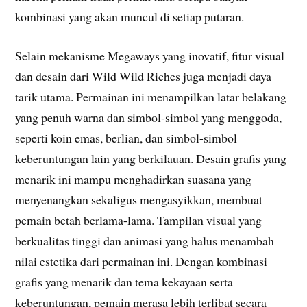
kombinasi yang akan muncul di setiap putaran.
Selain mekanisme Megaways yang inovatif, fitur visual
dan desain dari Wild Wild Riches juga menjadi daya
tarik utama. Permainan ini menampilkan latar belakang
yang penuh warna dan simbol-simbol yang menggoda,
seperti koin emas, berlian, dan simbol-simbol
keberuntungan lain yang berkilauan. Desain grafis yang
menarik ini mampu menghadirkan suasana yang
menyenangkan sekaligus mengasyikkan, membuat
pemain betah berlama-lama. Tampilan visual yang
berkualitas tinggi dan animasi yang halus menambah
nilai estetika dari permainan ini. Dengan kombinasi
grafis yang menarik dan tema kekayaan serta
keberuntungan, pemain merasa lebih terlibat secara