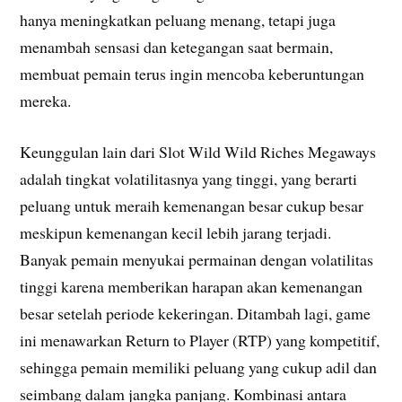
hanya meningkatkan peluang menang, tetapi juga
menambah sensasi dan ketegangan saat bermain,
membuat pemain terus ingin mencoba keberuntungan
mereka.
Keunggulan lain dari Slot Wild Wild Riches Megaways
adalah tingkat volatilitasnya yang tinggi, yang berarti
peluang untuk meraih kemenangan besar cukup besar
meskipun kemenangan kecil lebih jarang terjadi.
Banyak pemain menyukai permainan dengan volatilitas
tinggi karena memberikan harapan akan kemenangan
besar setelah periode kekeringan. Ditambah lagi, game
ini menawarkan Return to Player (RTP) yang kompetitif,
sehingga pemain memiliki peluang yang cukup adil dan
seimbang dalam jangka panjang. Kombinasi antara