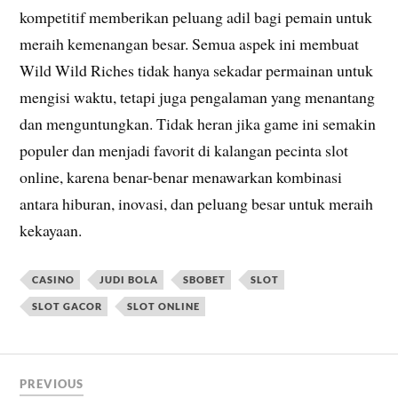
kompetitif memberikan peluang adil bagi pemain untuk
meraih kemenangan besar. Semua aspek ini membuat
Wild Wild Riches tidak hanya sekadar permainan untuk
mengisi waktu, tetapi juga pengalaman yang menantang
dan menguntungkan. Tidak heran jika game ini semakin
populer dan menjadi favorit di kalangan pecinta slot
online, karena benar-benar menawarkan kombinasi
antara hiburan, inovasi, dan peluang besar untuk meraih
kekayaan.
CASINO
JUDI BOLA
SBOBET
SLOT
SLOT GACOR
SLOT ONLINE
PREVIOUS