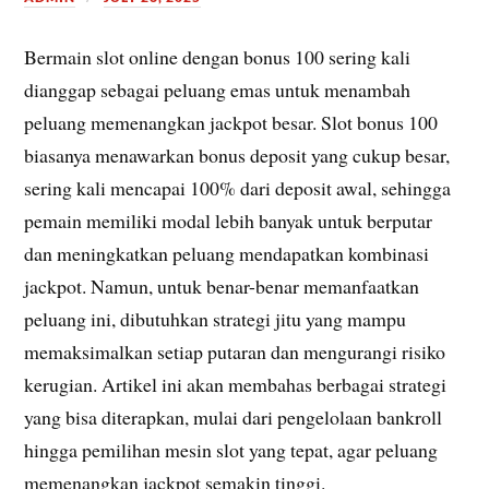
Bermain slot online dengan bonus 100 sering kali
dianggap sebagai peluang emas untuk menambah
peluang memenangkan jackpot besar. Slot bonus 100
biasanya menawarkan bonus deposit yang cukup besar,
sering kali mencapai 100% dari deposit awal, sehingga
pemain memiliki modal lebih banyak untuk berputar
dan meningkatkan peluang mendapatkan kombinasi
jackpot. Namun, untuk benar-benar memanfaatkan
peluang ini, dibutuhkan strategi jitu yang mampu
memaksimalkan setiap putaran dan mengurangi risiko
kerugian. Artikel ini akan membahas berbagai strategi
yang bisa diterapkan, mulai dari pengelolaan bankroll
hingga pemilihan mesin slot yang tepat, agar peluang
memenangkan jackpot semakin tinggi.