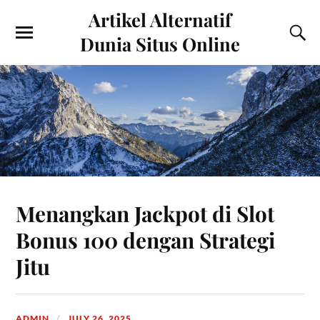
Artikel Alternatif
Dunia Situs Online
Menangkan Jackpot di Slot
Bonus 100 dengan Strategi
Jitu
ADMIN
JULY 26, 2025