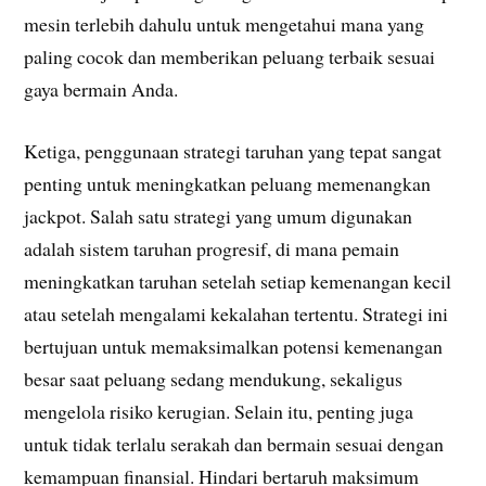
mesin terlebih dahulu untuk mengetahui mana yang
paling cocok dan memberikan peluang terbaik sesuai
gaya bermain Anda.
Ketiga, penggunaan strategi taruhan yang tepat sangat
penting untuk meningkatkan peluang memenangkan
jackpot. Salah satu strategi yang umum digunakan
adalah sistem taruhan progresif, di mana pemain
meningkatkan taruhan setelah setiap kemenangan kecil
atau setelah mengalami kekalahan tertentu. Strategi ini
bertujuan untuk memaksimalkan potensi kemenangan
besar saat peluang sedang mendukung, sekaligus
mengelola risiko kerugian. Selain itu, penting juga
untuk tidak terlalu serakah dan bermain sesuai dengan
kemampuan finansial. Hindari bertaruh maksimum