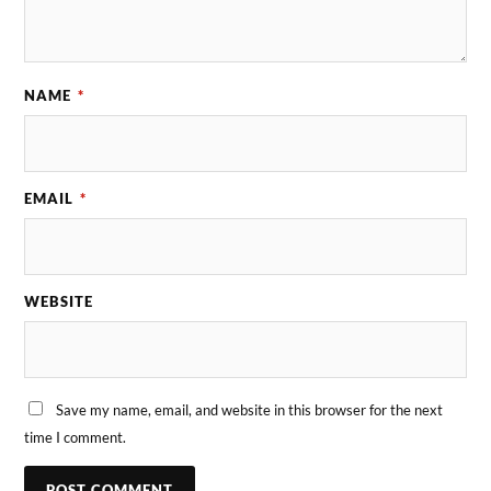
NAME
*
EMAIL
*
WEBSITE
Save my name, email, and website in this browser for the next
time I comment.