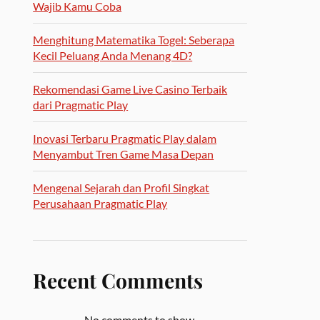
Wajib Kamu Coba
Menghitung Matematika Togel: Seberapa
Kecil Peluang Anda Menang 4D?
Rekomendasi Game Live Casino Terbaik
dari Pragmatic Play
Inovasi Terbaru Pragmatic Play dalam
Menyambut Tren Game Masa Depan
Mengenal Sejarah dan Profil Singkat
Perusahaan Pragmatic Play
Recent Comments
No comments to show.