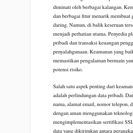
diminati oleh berbagai kalangan. Ke
dan berbagai fitur menarik membuat 
daring. Namun, di balik keseruan ter
menjadi perhatian utama. Penyedia 
pribadi dan transaksi keuangan pengg
penyalahgunaan. Keamanan yang bai
memastikan pengalaman bermain yang
potensi risiko.
Salah satu aspek penting dari keama
adalah perlindungan data pribadi. Da
nama, alamat email, nomor telepon, d
dengan aman menggunakan teknologi 
mengimplementasikan sertifikasi SS
data yang dikirimkan antara perangka