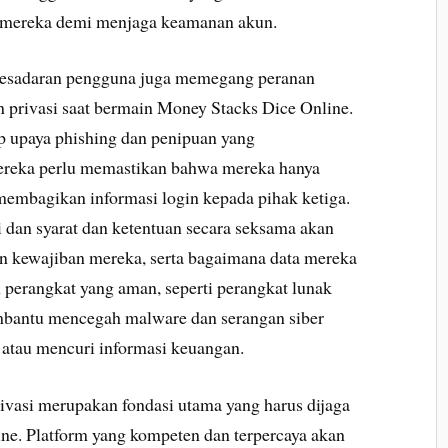
d mereka demi menjaga keamanan akun.
n kesadaran pengguna juga memegang peranan
privasi saat bermain Money Stacks Dice Online.
p upaya phishing dan penipuan yang
reka perlu memastikan bahwa mereka hanya
membagikan informasi login kepada pihak ketiga.
i dan syarat dan ketentuan secara seksama akan
kewajiban mereka, serta bagaimana data mereka
 perangkat yang aman, seperti perangkat lunak
membantu mencegah malware dan serangan siber
 atau mencuri informasi keuangan.
ivasi merupakan fondasi utama yang harus dijaga
ne. Platform yang kompeten dan terpercaya akan