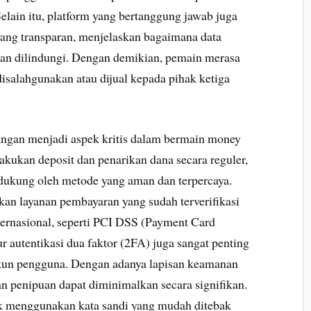
 Selain itu, platform yang bertanggung jawab juga
yang transparan, menjelaskan bagaimana data
an dilindungi. Dengan demikian, pemain merasa
isalahgunakan atau dijual kepada pihak ketiga
angan menjadi aspek kritis dalam bermain money
lakukan deposit dan penarikan dana secara reguler,
dukung oleh metode yang aman dan terpercaya.
an layanan pembayaran yang sudah terverifikasi
ternasional, seperti PCI DSS (Payment Card
ur autentikasi dua faktor (2FA) juga sangat penting
akun pengguna. Dengan adanya lapisan keamanan
an penipuan dapat diminimalkan secara signifikan.
ak menggunakan kata sandi yang mudah ditebak