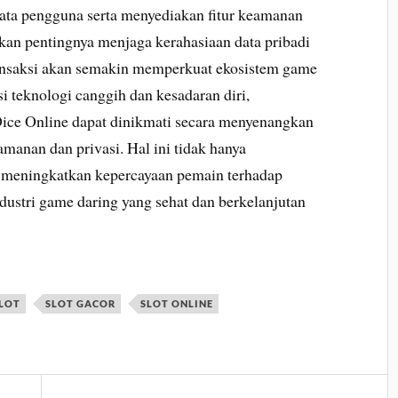
ata pengguna serta menyediakan fitur keamanan
akan pentingnya menjaga kerahasiaan data pribadi
ransaksi akan semakin memperkuat ekosistem game
i teknologi canggih dan kesadaran diri,
ce Online dapat dinikmati secara menyenangkan
manan dan privasi. Hal ini tidak hanya
 meningkatkan kepercayaan pemain terhadap
ustri game daring yang sehat dan berkelanjutan
LOT
SLOT GACOR
SLOT ONLINE