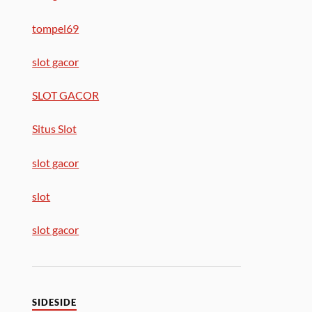
tompel69
slot gacor
SLOT GACOR
Situs Slot
slot gacor
slot
slot gacor
SIDESIDE