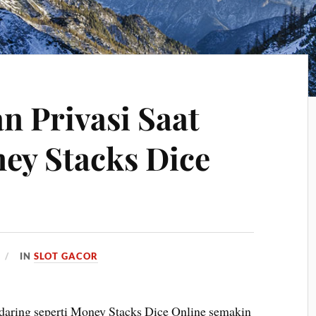
 Privasi Saat
ey Stacks Dice
IN
SLOT GACOR
n daring seperti Money Stacks Dice Online semakin