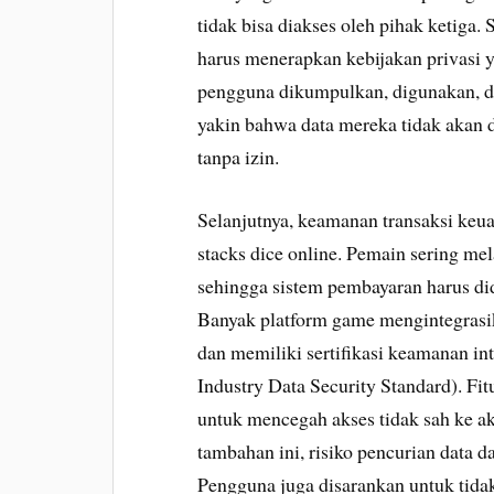
tidak bisa diakses oleh pihak ketiga.
harus menerapkan kebijakan privasi 
pengguna dikumpulkan, digunakan, d
yakin bahwa data mereka tidak akan d
tanpa izin.
Selanjutnya, keamanan transaksi keu
stacks dice online. Pemain sering me
sehingga sistem pembayaran harus di
Banyak platform game mengintegrasik
dan memiliki sertifikasi keamanan in
Industry Data Security Standard). Fit
untuk mencegah akses tidak sah ke 
tambahan ini, risiko pencurian data d
Pengguna juga disarankan untuk tid