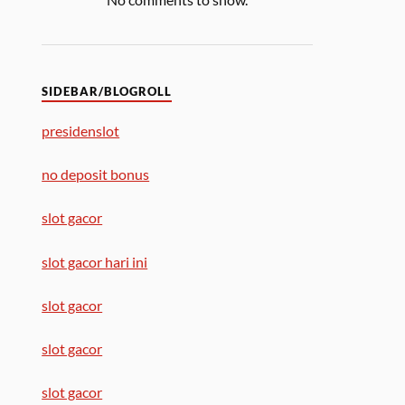
SIDEBAR/BLOGROLL
presidenslot
no deposit bonus
slot gacor
slot gacor hari ini
slot gacor
slot gacor
slot gacor